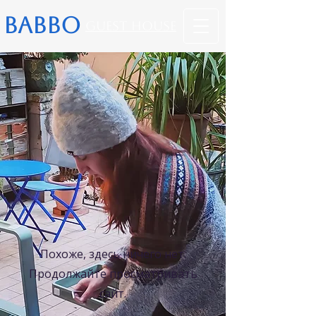
BABBO
Guest House
Похоже, здесь ничего нет.
Продолжайте просматривать
сайт.